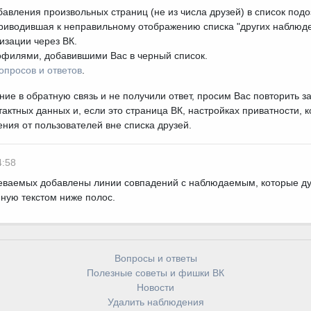
авления произвольных страниц (не из числа друзей) в список под
риводившая к неправильному отображению списка "других наблюде
изации через ВК.
офилями, добавившими Вас в черный список.
опросов и ответов
.
е в обратную связь и не получили ответ, просим Вас повторить за
актных данных и, если это страница ВК, настройках приватности, 
ия от пользователей вне списка друзей.
4:58
еваемых добавлены линии совпадений с наблюдаемым, которые 
ную текстом ниже полос.
Вопросы и ответы
Полезные советы и фишки ВК
Новости
Удалить наблюдения