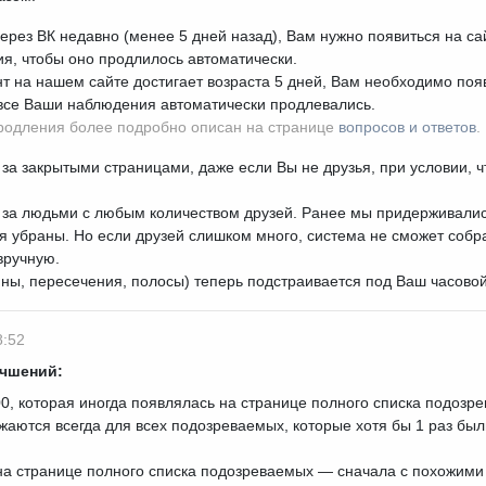
ерез ВК недавно (менее 5 дней назад), Вам нужно появиться на сай
я, чтобы оно продлилось автоматически.
нт на нашем сайте достигает возраста 5 дней, Вам необходимо появ
ы все Ваши наблюдения автоматически продлевались.
родления более подробно описан на странице
вопросов и ответов
.
за закрытыми страницами, даже если Вы не друзья, при условии, ч
 за людьми с любым количеством друзей. Ранее мы придерживалис
ия убраны. Но если друзей слишком много, система не сможет соб
вручную.
ны, пересечения, полосы) теперь подстраивается под Ваш часовой
8:52
учшений:
0, которая иногда появлялась на странице полного списка подозр
аются всегда для всех подозреваемых, которые хотя бы 1 раз были
на странице полного списка подозреваемых — сначала с похожими 