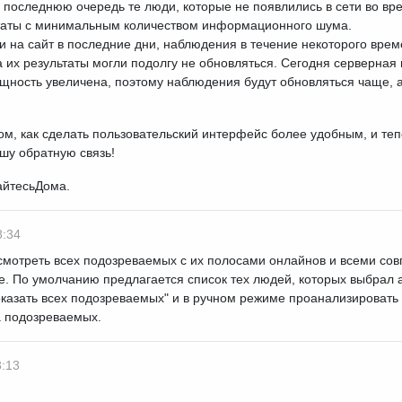
в последнюю очередь те люди, которые не появлились в сети во в
таты с минимальным количеством информационного шума.
и на сайт в последние дни, наблюдения в течение некоторого врем
а их результаты могли подолгу не обновляться. Сегодня серверна
щность увеличена, поэтому наблюдения будут обновляться чаще, а
ом, как сделать пользовательский интерфейс более удобным, и теп
шу обратную связь!
айтесьДома.
8:34
мотреть всех подозреваемых с их полосами онлайнов и всеми сов
. По умолчанию предлагается список тех людей, которых выбрал 
оказать всех подозреваемых" и в ручном режиме проанализироват
а подозреваемых.
3:13