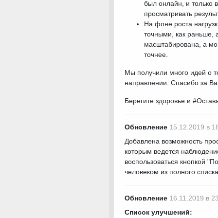
был онлайн, и только 
просматривать резуль
На фоне роста нагрузк
точными, как раньше, 
масштабирована, а мо
точнее.
Мы получили много идей о т
направлении. Спасибо за Ва
Берегите здоровье и #Остав
Обновление
15.12.2019 в 1
Добавлена возможность прос
которым ведется наблюдение
воспользоваться кнопкой "П
человеком из полного списк
Обновление
16.11.2019 в 2
Список улучшений: